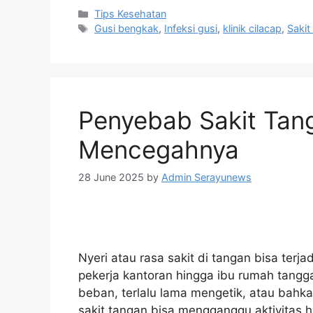
Tips Kesehatan
Gusi bengkak
,
Infeksi gusi
,
klinik cilacap
,
Sakit 
Penyebab Sakit Tang
Mencegahnya
28 June 2025
by
Admin Serayunews
Nyeri atau rasa sakit di tangan bisa terj
pekerja kantoran hingga ibu rumah tang
beban, terlalu lama mengetik, atau bahk
sakit tangan bisa mengganggu aktivitas