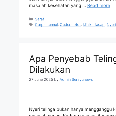
masalah kesehatan yang …
Read more
Saraf
Carpal tunnel
,
Cedera otot
,
klinik cilacap
,
Nyeri
Apa Penyebab Teling
Dilakukan
27 June 2025
by
Admin Serayunews
Nyeri telinga bukan hanya mengganggu k
masalah serius. Kadang rasa sakit muncul