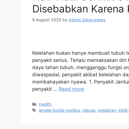
Disebabkan Karena 
9 August 2025
by
Admin Serayunews
Kelelahan bukan hanya membuat tubuh te
penyakit serius. Terlalu memaksakan diri
daya tahan tubuh, mengganggu fungsi or
diwaspadai, penyakit akibat kelelahan d
membahayakan nyawa. 1. Penyakit Jantung
penyakit …
Read more
Health
amalia bunda medika
,
cilacap
,
kelelahan
,
klinik