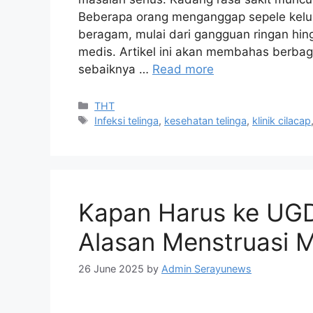
Beberapa orang menganggap sepele keluh
beragam, mulai dari gangguan ringan hi
medis. Artikel ini akan membahas berbag
sebaiknya …
Read more
THT
Infeksi telinga
,
kesehatan telinga
,
klinik cilacap
Kapan Harus ke UGD 
Alasan Menstruasi 
26 June 2025
by
Admin Serayunews