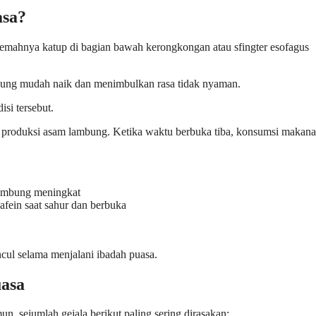
sa?
emahnya katup di bagian bawah kerongkongan atau sfingter esofagus
mbung mudah naik dan menimbulkan rasa tidak nyaman.
isi tersebut.
produksi asam lambung. Ketika waktu berbuka tiba, konsumsi makan
ambung meningkat
fein saat sahur dan berbuka
ul selama menjalani ibadah puasa.
asa
n, sejumlah gejala berikut paling sering dirasakan: