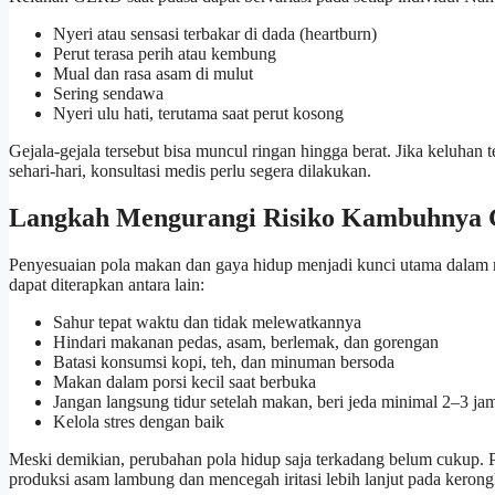
Nyeri atau sensasi terbakar di dada (heartburn)
Perut terasa perih atau kembung
Mual dan rasa asam di mulut
Sering sendawa
Nyeri ulu hati, terutama saat perut kosong
Gejala-gejala tersebut bisa muncul ringan hingga berat. Jika keluhan t
sehari-hari, konsultasi medis perlu segera dilakukan.
Langkah Mengurangi Risiko Kambuhnya 
Penyesuaian pola makan dan gaya hidup menjadi kunci utama dala
dapat diterapkan antara lain:
Sahur tepat waktu dan tidak melewatkannya
Hindari makanan pedas, asam, berlemak, dan gorengan
Batasi konsumsi kopi, teh, dan minuman bersoda
Makan dalam porsi kecil saat berbuka
Jangan langsung tidur setelah makan, beri jeda minimal 2–3 ja
Kelola stres dengan baik
Meski demikian, perubahan pola hidup saja terkadang belum cukup. Pa
produksi asam lambung dan mencegah iritasi lebih lanjut pada keron