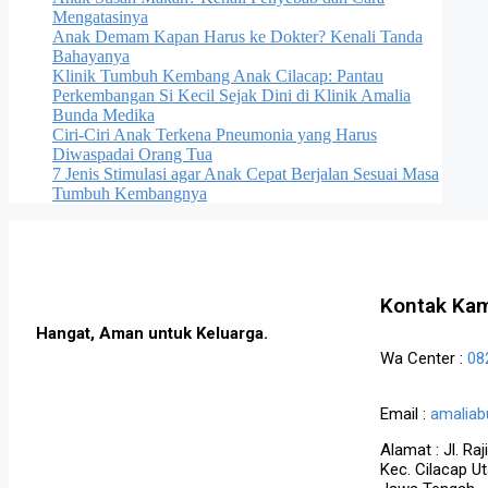
Mengatasinya
Anak Demam Kapan Harus ke Dokter? Kenali Tanda
Bahayanya
Klinik Tumbuh Kembang Anak Cilacap: Pantau
Perkembangan Si Kecil Sejak Dini di Klinik Amalia
Bunda Medika
Ciri-Ciri Anak Terkena Pneumonia yang Harus
Diwaspadai Orang Tua
7 Jenis Stimulasi agar Anak Cepat Berjalan Sesuai Masa
Tumbuh Kembangnya
Kontak Ka
Hangat, Aman untuk Keluarga.
Wa Center :
08
Email :
amalia
Alamat :
Jl. Ra
Kec. Cilacap U