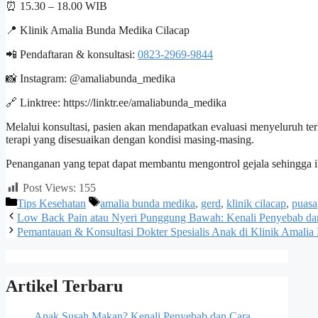
⏰ 15.30 – 18.00 WIB
📍 Klinik Amalia Bunda Medika Cilacap
📲 Pendaftaran & konsultasi:
0823-2969-9844
📸 Instagram: @amaliabunda_medika
🔗 Linktree: https://linktr.ee/amaliabunda_medika
Melalui konsultasi, pasien akan mendapatkan evaluasi menyeluruh t
terapi yang disesuaikan dengan kondisi masing-masing.
Penanganan yang tepat dapat membantu mengontrol gejala sehingga i
Post Views:
155
Tips Kesehatan
amalia bunda medika
,
gerd
,
klinik cilacap
,
puasa
Low Back Pain atau Nyeri Punggung Bawah: Kenali Penyebab dan T
Pemantauan & Konsultasi Dokter Spesialis Anak di Klinik Amali
Artikel Terbaru
Anak Susah Makan? Kenali Penyebab dan Cara