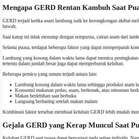
Mengapa GERD Rentan Kambuh Saat Pua
GERD terjadi ketika asam lambung naik ke kerongkongan akibat mel
bawah.
Saat katup ini tidak menutup dengan sempurna, cairan asam dari la
Selama puasa, terdapat beberapa faktor yang dapat memperparah kond
Lambung yang kosong dalam waktu lama dapat memicu peningkatan 
tertentu dalam jumlah besar juga dapat memperburuk keluhan.
Beberapa pemicu yang umum terjadi antara lain:
Lambung kosong dalam waktu lama sehingga produksi asam l
Konsumsi makanan pedas, asam, berlemak, atau minuman berka
Makan berlebihan saat berbuka
Langsung berbaring setelah makan malam
Kombinasi faktor tersebut membuat keluhan GERD lebih mudah munc
Gejala GERD yang Kerap Muncul Saat Pu
Keluhan GERD saat puasa dapat bervariasi pada setiap individu. Namu