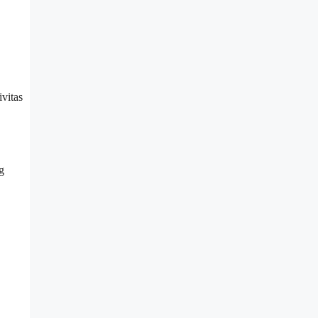
ivitas
g