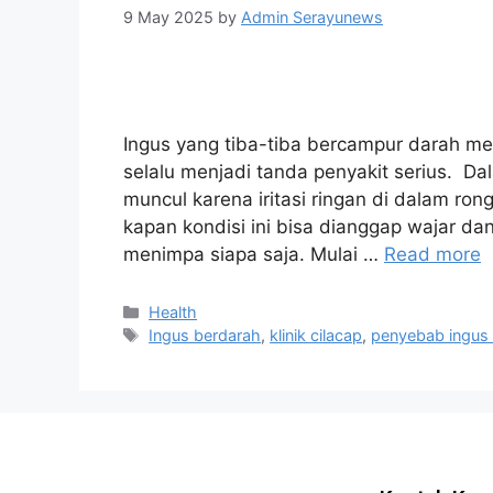
9 May 2025
by
Admin Serayunews
Ingus yang tiba-tiba bercampur darah mema
selalu menjadi tanda penyakit serius. D
muncul karena iritasi ringan di dalam r
kapan kondisi ini bisa dianggap wajar dan
menimpa siapa saja. Mulai …
Read more
Health
Ingus berdarah
,
klinik cilacap
,
penyebab ingus