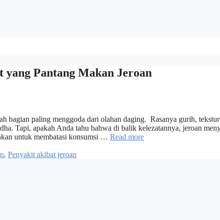
it yang Pantang Makan Jeroan
dalah bagian paling menggoda dari olahan daging. Rasanya gurih, tekstu
l Adha. Tapi, apakah Anda tahu bahwa di balik kelezatannya, jeroan me
arankan untuk membatasi konsumsi …
Read more
an
,
Penyakit akibat jeroan