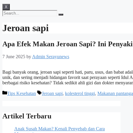
X
Jeroan sapi
Apa Efek Makan Jeroan Sapi? Ini Penyak
7 June 2025
by
Admin Serayunews
Bagi banyak orang, jeroan sapi seperti hati, paru, usus, dan babat a
unik, dan sering menjadi hidangan favorit saat perayaan seperti Idu
berbagai risiko kesehatan? Tidak sedikit ahli gizi dan dokter meny
Categories
Tags
Tips Kesehatan
Jeroan sapi
,
kolesterol tinggi
,
Makanan pantang
Artikel Terbaru
Anak Susah Makan? Kenali Penyebab dan Cara