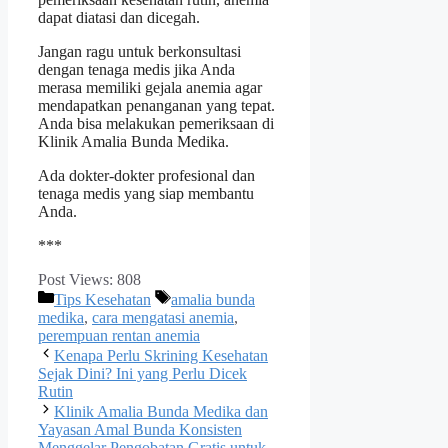
dapat diatasi dan dicegah.
Jangan ragu untuk berkonsultasi
dengan tenaga medis jika Anda
merasa memiliki gejala anemia agar
mendapatkan penanganan yang tepat.
Anda bisa melakukan pemeriksaan di
Klinik Amalia Bunda Medika.
Ada dokter-dokter profesional dan
tenaga medis yang siap membantu
Anda.
***
Post Views:
808
Categories
Tags
Tips Kesehatan
amalia bunda
medika
,
cara mengatasi anemia
,
perempuan rentan anemia
Kenapa Perlu Skrining Kesehatan
Sejak Dini? Ini yang Perlu Dicek
Rutin
Klinik Amalia Bunda Medika dan
Yayasan Amal Bunda Konsisten
Menggelar Pengobatan Gratis untuk