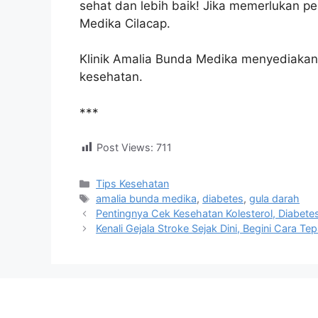
sehat dan lebih baik! Jika memerlukan p
Medika Cilacap.
Klinik Amalia Bunda Medika menyediakan 
kesehatan.
***
Post Views:
711
Tips Kesehatan
amalia bunda medika
,
diabetes
,
gula darah
Pentingnya Cek Kesehatan Kolesterol, Diabete
Kenali Gejala Stroke Sejak Dini, Begini Cara T