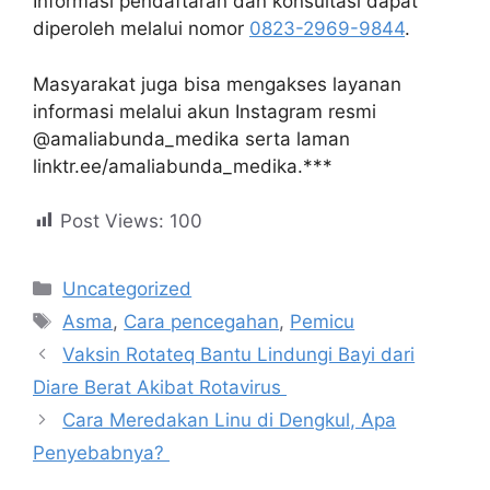
Informasi pendaftaran dan konsultasi dapat
diperoleh melalui nomor
0823-2969-9844
.
Masyarakat juga bisa mengakses layanan
informasi melalui akun Instagram resmi
@amaliabunda_medika serta laman
linktr.ee/amaliabunda_medika.***
Post Views:
100
Uncategorized
Asma
,
Cara pencegahan
,
Pemicu
Vaksin Rotateq Bantu Lindungi Bayi dari
Diare Berat Akibat Rotavirus
Cara Meredakan Linu di Dengkul, Apa
Penyebabnya?