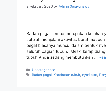
2 February 2026
by
Admin Serayunews
Badan pegal semua merupakan keluhan ya
setelah menjalani aktivitas berat maupun 
pegal biasanya muncul dalam bentuk nyeri
seluruh bagian tubuh. Meski kerap diangg
tubuh Anda sedang membutuhkan …
Rea
Uncategorized
Badan pegal
,
Kesehatan tubuh
,
nyeri otot
,
Pen